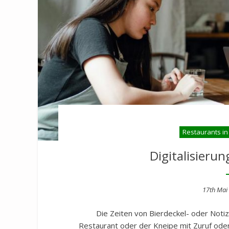
Restaurants in
Digitalisieru
Posted
17th Mai
on
Die Zeiten von Bierdeckel- oder Noti
Restaurant oder der Kneipe mit Zuruf oder 