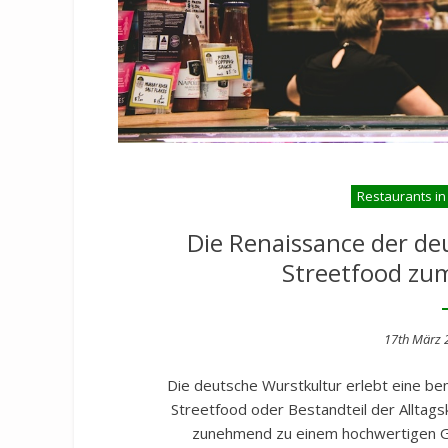
Restaurants in
Die Renaissance der d
Streetfood zu
Posted
17th März 
on
Die deutsche Wurstkultur erlebt eine be
Streetfood oder Bestandteil der Allta
zunehmend zu einem hochwertigen Go