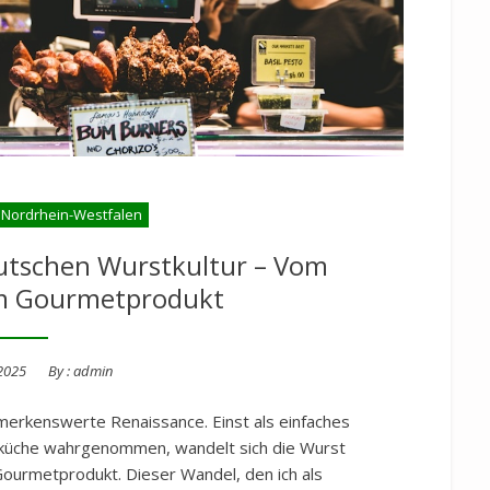
 Nordrhein-Westfalen
eutschen Wurstkultur – Vom
m Gourmetprodukt
2025
By :
admin
merkenswerte Renaissance. Einst als einfaches
gsküche wahrgenommen, wandelt sich die Wurst
urmetprodukt. Dieser Wandel, den ich als