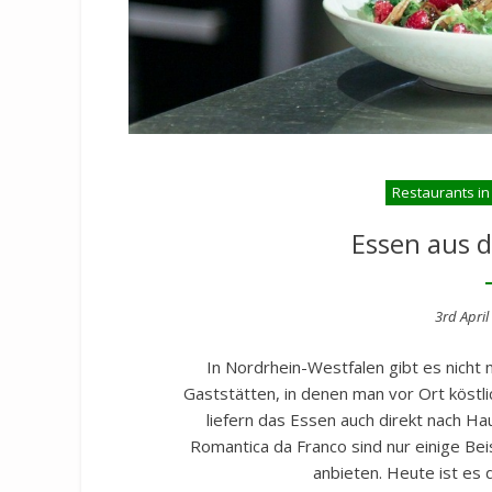
Restaurants in
Essen aus 
Posted
3rd April
on
In Nordrhein-Westfalen gibt es nicht 
Gaststätten, in denen man vor Ort köst
liefern das Essen auch direkt nach Ha
Romantica da Franco sind nur einige Beis
anbieten. Heute ist es d