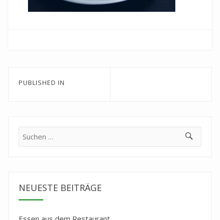
Beitragsnavigation
PUBLISHED IN
Suche
nach:
NEUESTE BEITRÄGE
Essen aus dem Restaurant