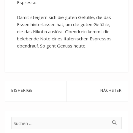
Espresso.
Damit steigern sich die guten Gefühle, die das
Essen hinterlassen hat, um die guten Gefühle,
die das Nikotin auslöst. Obendrein kommt die
belebende Note eines italienischen Espressos
obendrauf. So geht Genuss heute.
Beitragsnavigation
BISHERIGE
NÄCHSTER
Previous
Next
post:
post:
Suche
nach: