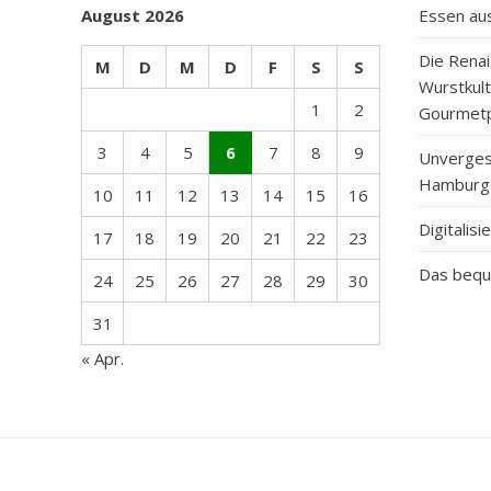
August 2026
Essen au
Die Rena
M
D
M
D
F
S
S
Wurstkul
1
2
Gourmetp
3
4
5
6
7
8
9
Unvergess
Hamburge
10
11
12
13
14
15
16
Digitalis
17
18
19
20
21
22
23
Das bequ
24
25
26
27
28
29
30
31
« Apr.