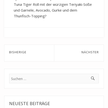
Tuna Tiger Roll mit der würzigen Teriyaki-Soße
und Garnele, Avocado, Gurke und dem
Thunfisch-Topping?
Beitragsnavigation
BISHERIGE
NÄCHSTER
Previous
Next
post:
post:
Suche
nach:
NEUESTE BEITRÄGE